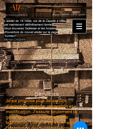
Michel CASSAN - Luthier guitare
L'atelier du 14-14bis, rue de la Capelle à Millau
est maintenant définitivement fermé!
Vous trouverez l'adresse et les horaires
d'ouverture du nouvel atelier sur la page
"contact".
Michel CASSAN.
Services
Je ne propose plus de service
d'entretien, réglage, réparation et
modification. J'assure seulement la
garantie sur les instruments de
fabrication "Lutherie LEVILA" ainsi que
l'installation des systèmes Acoustic