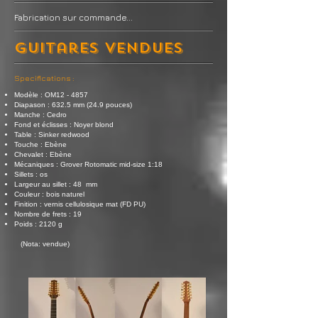
Fabrication sur commande...
Guitares VENDUES
Specifications :
Modèle : OM12 - 4857
Diapason : 632.5 mm (24.9 pouces)
Manche : Cedro
Fond et éclisses : Noyer blond
Table : Sinker redwood
Touche : Ebène
Chevalet : Ebène
Mécaniques : Grover Rotomatic mid-size 1:18
Sillets : os
Largeur au sillet : 48 mm
Couleur : bois naturel
Finition : vernis cellulosique mat (FD PU)
Nombre de frets : 19
Poids :
2120 g
(Nota: vendue)