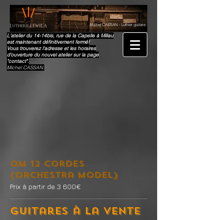
Michel CASSAN - Luthier guitare
L'atelier du 14-14bis, rue de la Capelle à Millau
est maintenant définitivement fermé!
Vous trouverez l'adresse et les horaires
d'ouverture du nouvel atelier sur la page
"contact".
Michel CASSAN.
OM 12 cordes
(Orchestra Model)
Prix à partir de 3 600€
Guitares à la vente