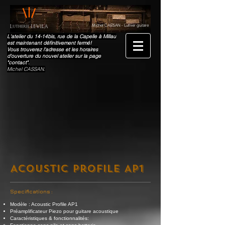
Michel CASSAN - Luthier guitare
L'atelier du 14-14bis, rue de la Capelle à Millau
est maintenant définitivement fermé!
Vous trouverez l'adresse et les horaires
d'ouverture du nouvel atelier sur la page
"contact".
Michel CASSAN.
Acoustic Profile AP1
Specifications :
Modèle : Acoustic Profile AP1
Préamplificateur Piezo pour guitare acoustique
Caractéristiques & fonctionnalités: