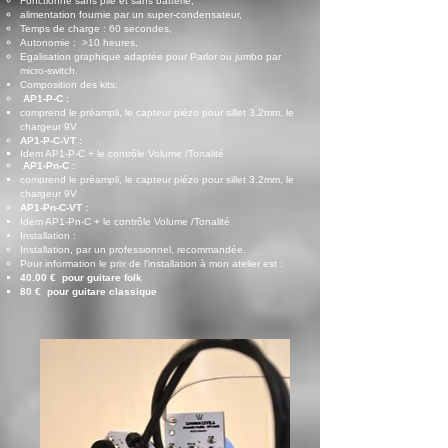
Fonctionne sans pile et sans batterie,
alimentation fournie par un super-condensateur,
Temps de charge : 60 secondes,
Autonomie : >10 heures,
Egalisation graphique adaptée pour Parlor ou jumbo par
micro-switch.
Composition des kits:
​
AP1-P-C :
comprend le préampli, le capteur piézo pour sillet 3.2mm, le
chargeur 9V
AP1-P-C-VT :
Idem AP1-P-C + le contrôle Volume /Tonalité
​
AP1-Pn-C :
comprend le préampli, le capteur piézo pour sillet 3.2mm, le
chargeur 9V
AP1-Pn-C-VT :
Idem AP1-Pn-C + le contrôle Volume /Tonalité
Installation :
Installation, par un professionnel, recommandée.​
Pour information le prix de l'installation à mon atelier est :
40.00 € pour guitare folk
80 € pour guitare classique